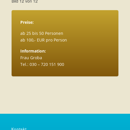
Bild 12 von 12
Preise:
ab 25 bis 50 Personen
ab 100,- EUR pro Person
Information:
Frau Groba
Tel.: 030 – 720 151 900
Kontakt